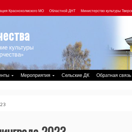
ация Краснохолмского МО
Областной ДНТ
Министерство культуры Тверс
чества
ие культуры
рчества»
енты
Мероприятия
Сельские ДК
Обратная связь
023
нинграда 2023