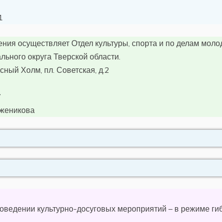
1
ния осуществляет Отдел культуры, спорта и по делам мол
ьного округа Тверской области.
асный Холм, пл. Советская, д.2
7
женикова
роведении культурно-досуговых мероприятий – в режиме ги