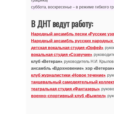
графика)
суббота, воскресенье – в режиме гибкого г
В ДНТ ведут работу:
Народный ансамбль песни «Русские уз
Народный ансамбль русских народных 
детская вокальная студия «Орфей»
, рук
вокальная студия «Созвучие»
, руководит
клуб «Ветеран»
, руководитель Н.И. Крылов
ансамбль «Вдохновение»
,
хор «Ветеран
клуб журналистики «Новое течение»
, ру
танцевальный самодеятельный коллек
театральная студия «Фантазеры»
, руков
военно-спортивный клуб «Вымпел»
, ру