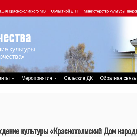
ация Краснохолмского МО
Областной ДНТ
Министерство культуры Тверс
чества
ие культуры
рчества»
енты
Мероприятия
Сельские ДК
Обратная связь
дение культуры «Краснохолмский Дом народ