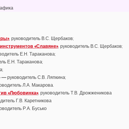
рафика
оры»
, руководитель В.С. Щербаков;
инструментов «Славяне»
, руководитель В.С. Щербаков;
оводитель Е.Н. Тараканова;
ель Е.Н. Тараканова;
а;
» —
руководитель С.В. Ляпкина;
ководитель Л.А. Макарова.
тив «Любовинка»
, руководитель Т.В. Дрожженикова
одитель Г.В. Каретникова
ководитель Р.А. Бусько