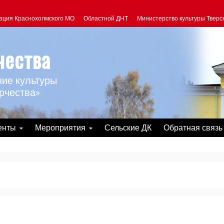
ация Краснохолмского МО
Областной ДНТ
Министерство культуры Тверс
чества
ие культуры
рчества»
енты
Мероприятия
Сельские ДК
Обратная связь