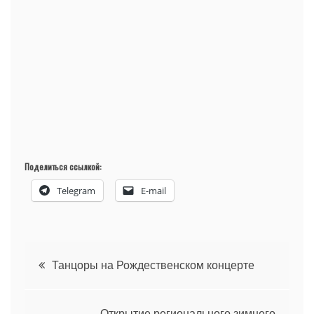
Поделиться ссылкой:
Telegram
E-mail
Навигация
Танцоры на Рождественском концерте
по
Открытие регионального зимнего