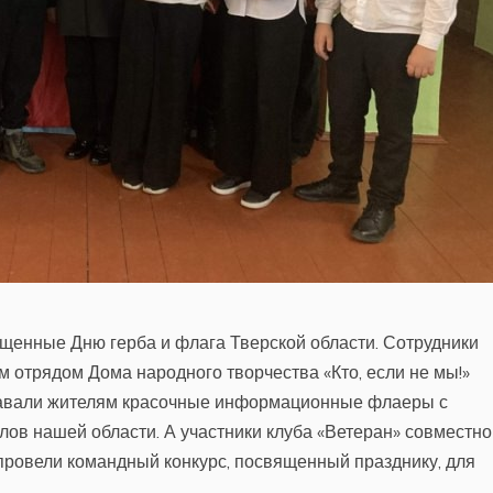
ященные Дню герба и флага Тверской области. Сотрудники
 отрядом Дома народного творчества «Кто, если не мы!»
здавали жителям красочные информационные флаеры с
ов нашей области. А участники клуба «Ветеран» совместно
провели командный конкурс, посвященный празднику, для