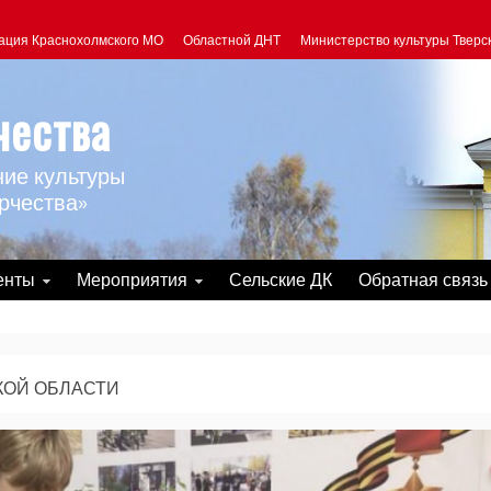
ация Краснохолмского МО
Областной ДНТ
Министерство культуры Тверс
чества
ие культуры
рчества»
енты
Мероприятия
Сельские ДК
Обратная связь
КОЙ ОБЛАСТИ