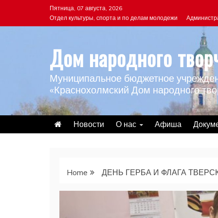
Skip
Пятница, 07 августа, 2026
to
Отдел культуры, спорта и по делам молодежи
Администр
content
Дом народного твор
Муниципальное бюджетное учрежден
«Краснохолмский Дом народного тво
Новости
О нас
Афиша
Докум
Home
ДЕНЬ ГЕРБА И ФЛАГА ТВЕРС