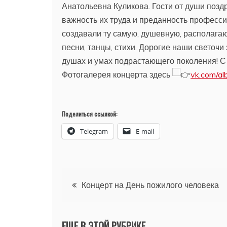
Анатольевна Куликова. Гости от души поз
важность их труда и преданность професс
создавали ту самую, душевную, располага
песни, танцы, стихи. Дорогие наши светочи
душах и умах подрастающего поколения! С
Фотогалерея концерта здесь
vk.com/a
Поделиться ссылкой:
Telegram
E-mail
Навигация
Концерт на День пожилого человека
по
ЕЩЕ В ЭТОЙ РУБРИКЕ