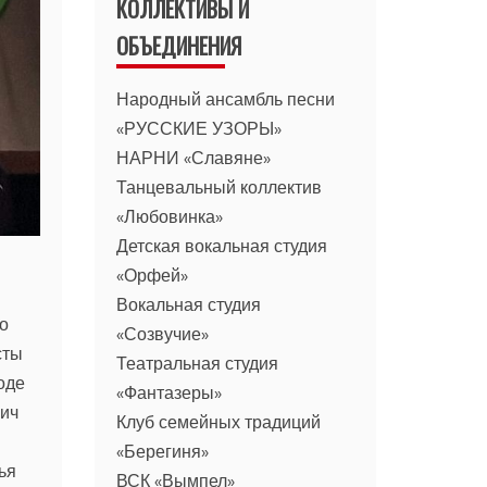
КОЛЛЕКТИВЫ И
ОБЪЕДИНЕНИЯ
Народный ансамбль песни
«РУССКИЕ УЗОРЫ»
НАРНИ «Славяне»
Танцевальный коллектив
«Любовинка»
Детская вокальная студия
«Орфей»
Вокальная студия
о
«Созвучие»
сты
Театральная студия
оде
«Фантазеры»
вич
Клуб семейных традиций
«Берегиня»
ья
ВСК «Вымпел»