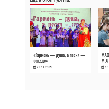
записям
«Гармонь — душа, а песня —
МАС
сердце»
МО
22.11.2025
13