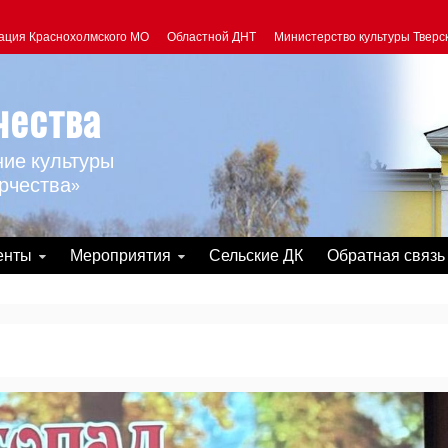
ация Краснохолмского МО
Областной ДНТ
Министерство культуры Тверс
чества
ие культуры
рчества»
енты
Мероприятия
Сельские ДК
Обратная связь