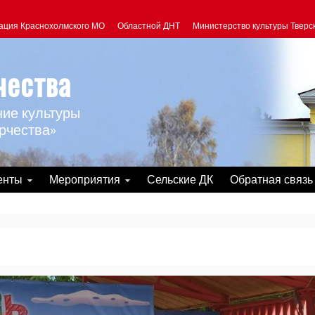
ация Краснохолмского МО
Областной ДНТ
Министерство культуры Тверс
чества
ие культуры
рчества»
енты
Мероприятия
Сельские ДК
Обратная связь