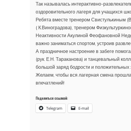
Так называлась интерактивно-развлекател
оздоровительного лагеря для учащихся шко
Ребята вместе тренером Свистулькиным (В
( К.Виноградова), тренером Физкультуркин
Неактивности Акулиной Феофановной Недов
важно заниматься спортом, устроив развле
А праздничное настроение в забеге помога
(рук. Е.Н. Тараканова) и танцевальный кол
большой заряд бодрости и положительных 
Желаем, чтобы вся лагерная смена прошла 
впечатлений!
Поделиться ссылкой:
Telegram
E-mail