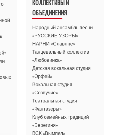
КОЛЛЕКТИВЫ И
го
ОБЪЕДИНЕНИЯ
иной
Народный ансамбль песни
«РУССКИЕ УЗОРЫ»
к
НАРНИ «Славяне»
Танцевальный коллектив
ей»
«Любовинка»
или
Детская вокальная студия
«Орфей»
новых
Вокальная студия
«Созвучие»
Театральная студия
«Фантазеры»
Клуб семейных традиций
«Берегиня»
ВСК «Вымпел»