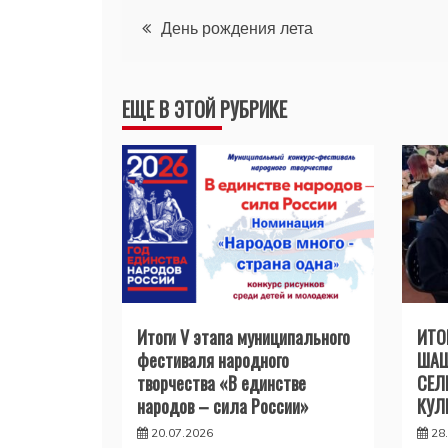
Навигация
День рождения лета
по
ЕЩЕ В ЭТОЙ РУБРИКЕ
записям
Итоги V этапа муниципального
ИТО
фестиваля народного
ШАШ
творчества «В единстве
СЕЛ
народов – сила России»
КУЛ
20.07.2026
28