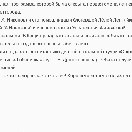
ьная программа, которой была открыта первая смена летне
л города.
.А. Никонов) и его помощницами блогершей Лёлей Лентяйк
ой (А.Новикова) и инспектором из Управления Физической
ольной (В.Кащинцева) рассказали и показали ребятам , ка
кательно-оздоровительный забег в лето.
ли создавать воспитанники детской вокальной студии «Орф
лектив «Любовинка» (рук. Т.В. Дрожженикова). Ребята получ
эмоций.
так же задорно, как открытие! Хорошего летнего отдыха и 