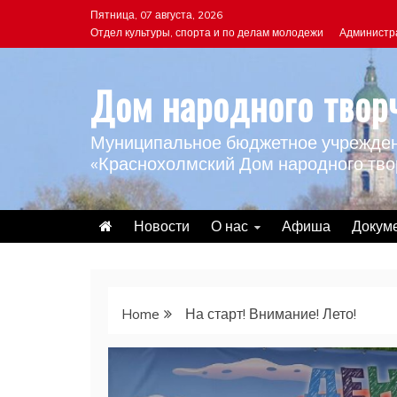
Skip
Пятница, 07 августа, 2026
to
Отдел культуры, спорта и по делам молодежи
Администр
content
Дом народного твор
Муниципальное бюджетное учрежден
«Краснохолмский Дом народного тво
Новости
О нас
Афиша
Докум
Home
На старт! Внимание! Лето!