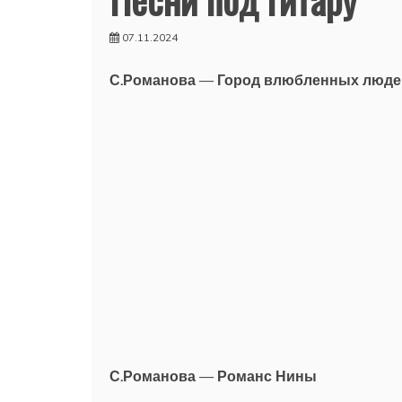
07.11.2024
С.Романова
—
Город влюбленных люде
С.Романова
—
Романс Нины