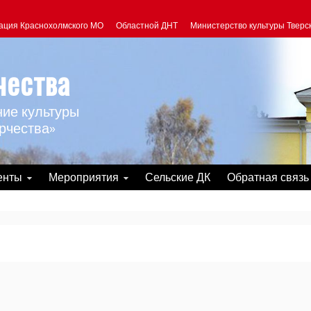
ация Краснохолмского МО
Областной ДНТ
Министерство культуры Тверс
чества
ие культуры
рчества»
енты
Мероприятия
Сельские ДК
Обратная связь