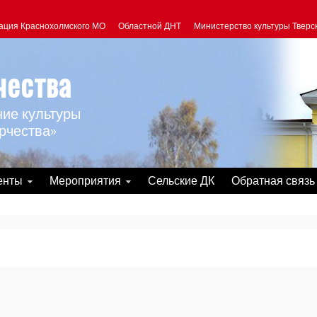
ация Краснохолмского МО
Областной ДНТ
Министерство культуры Тверс
чества
ие культуры
рчества»
енты
Мероприятия
Сельские ДК
Обратная связь