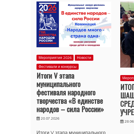
Мероприятия 2026
Новости
Фестивали и конкурсы
Итоги V этапа
Мероп
муниципального
ИТО
фестиваля народного
ШАШ
творчества «В единстве
СРЕ
народов – сила России»
УЧР
20.07.2026
28.06
Итоги V этапа муниципального