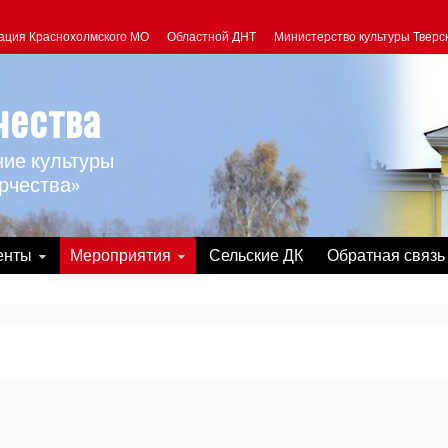
ация Краснохолмского МО
Областной ДНТ
Министерство культуры Тверс
чества
ие культуры
рчества»
енты
Мероприятия
Сельские ДК
Обратная связь