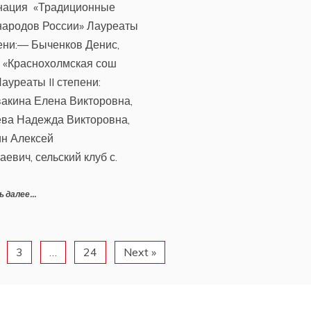
нация «Традиционные
народов России» Лауреаты
пени:— Быченков Денис,
«Краснохолмская сош
ауреаты II степени:
акина Елена Викторовна,
ва Надежда Викторовна,
н Алексей
аевич, сельский клуб с.
 далее...
3
…
24
Next »