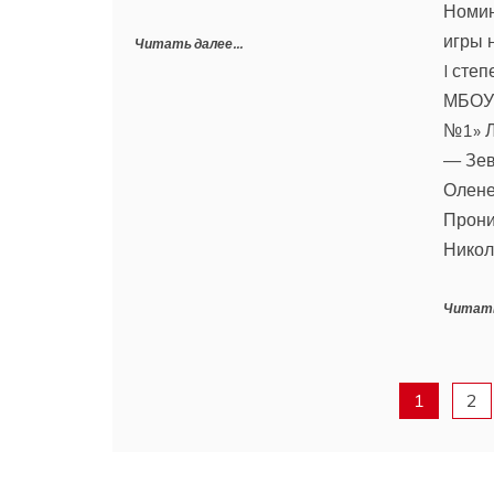
Номи
игры 
Читать далее...
I сте
МБОУ 
№1» Л
— Зев
Олене
Прони
Никол
Читать
1
2