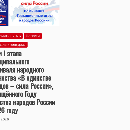
риятия 2026
Новости
али и конкурсы
и I этапа
ципального
иваля народного
чества «В единстве
дов – сила России»,
ящённого Году
ства народов России
26 году
.2026