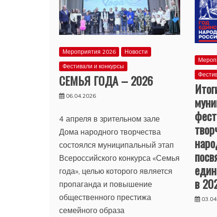
Мероприятия 2026
Новости
Мероп
Фестивали и конкурсы
Фестив
СЕМЬЯ ГОДА – 2026
Итог
06.04.2026
муни
фест
4 апреля в зрительном зале
твор
Дома народного творчества
наро
состоялся муниципальный этап
посв
Всероссийского конкурса «Семья
един
года», целью которого является
в 20
пропаганда и повышение
общественного престижа
03.04
семейного образа