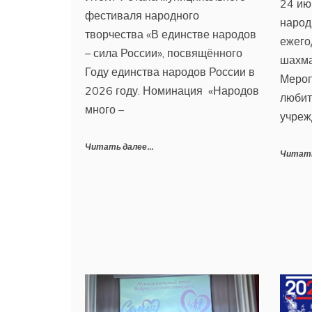
24 ию
фестиваля народного
народ
творчества «В единстве народов
ежего
– сила России», посвящённого
шахма
Году единства народов России в
Мероп
2026 году. Номинация «Народов
любит
много –
учреж
Читать далее...
Читать